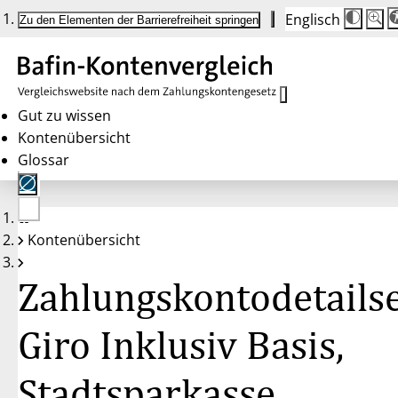
Englisch
Die
Schrif
Zu den Elementen der Barrierefreiheit springen
Schri
100 
wird
bei
Klick
des
Butto
in
Gut zu wissen
25 %
Kontenübersicht
Schrit
zwisc
Glossar
100 
und
200 
angep
Nach
Keine
200 
Kontenübersicht
Konten
wird
gewählt
die
Schri
Zahlungskontodetailse
wiede
auf
100 
zurüc
Giro Inklusiv Basis,
Stadtsparkasse