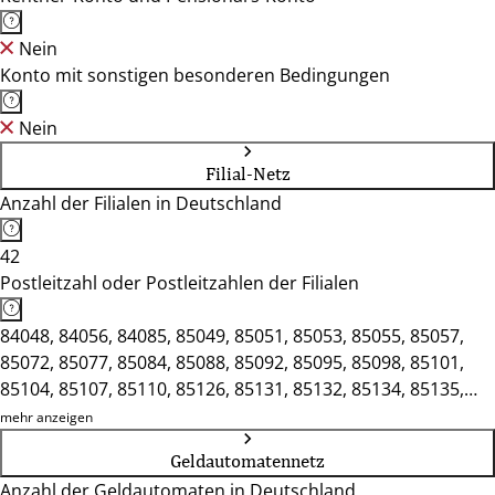
Nein
Konto mit sonstigen besonderen Bedingungen
Nein
Filial-Netz
Anzahl der Filialen in Deutschland
42
Postleitzahl oder Postleitzahlen der Filialen
84048, 84056, 84085, 85049, 85051, 85053, 85055, 85057,
85072, 85077, 85084, 85088, 85092, 85095, 85098, 85101,
85104, 85107, 85110, 85126, 85131, 85132, 85134, 85135,
85276, 85283, 85290, 85293, 85296, 85298, 85301, 85368,
mehr anzeigen
86558, 91781, 91788, 91795, 91809, 92339, 93352
Geldautomatennetz
Anzahl der Geldautomaten in Deutschland