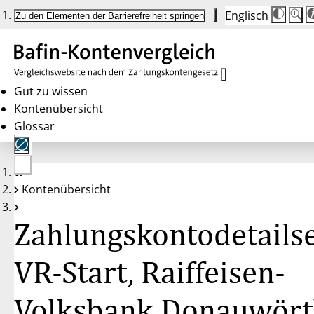
Englisch
Die
Schrif
Zu den Elementen der Barrierefreiheit springen
Schri
100 
wird
bei
Klick
des
Butto
in
Gut zu wissen
25 %
Kontenübersicht
Schrit
zwisc
Glossar
100 
und
200 
angep
Nach
Keine
200 
Kontenübersicht
Konten
wird
gewählt
die
Schri
Zahlungskontodetailse
wiede
auf
100 
zurüc
VR-Start, Raiffeisen-
Volksbank Donauwör