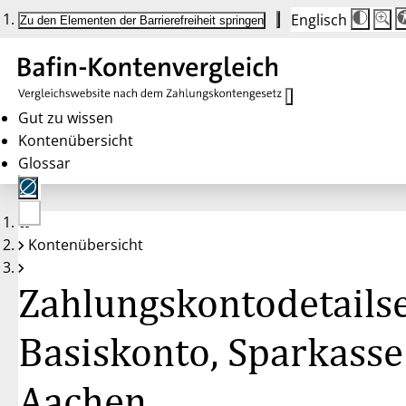
Englisch
Die
Schrif
Zu den Elementen der Barrierefreiheit springen
Schri
100 
wird
bei
Klick
des
Butto
in
Gut zu wissen
25 %
Kontenübersicht
Schrit
zwisc
Glossar
100 
und
200 
angep
Nach
Keine
200 
Kontenübersicht
Konten
wird
gewählt
die
Schri
Zahlungskontodetailse
wiede
auf
100 
zurüc
Basiskonto, Sparkasse
Aachen