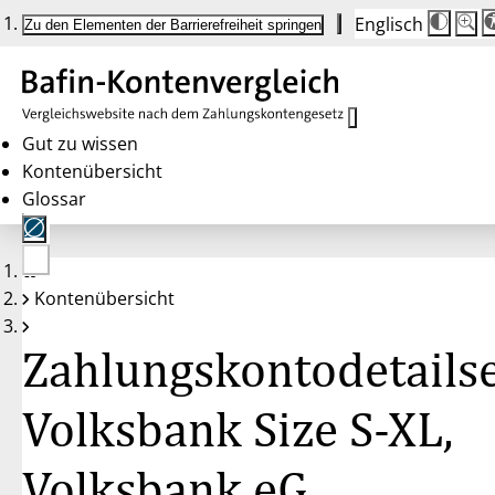
Englisch
Die
Schrif
Zu den Elementen der Barrierefreiheit springen
Schri
100 
wird
bei
Klick
des
Butto
in
Gut zu wissen
25 %
Kontenübersicht
Schrit
zwisc
Glossar
100 
und
200 
angep
Nach
Keine
200 
Kontenübersicht
Konten
wird
gewählt
die
Schri
Zahlungskontodetailse
wiede
auf
100 
zurüc
Volksbank Size S-XL,
Volksbank eG