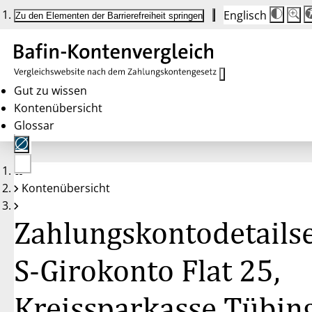
Englisch
Die
Schrif
Zu den Elementen der Barrierefreiheit springen
Schri
100 
wird
bei
Klick
des
Butto
in
Gut zu wissen
25 %
Kontenübersicht
Schrit
zwisc
Glossar
100 
und
200 
angep
Nach
Keine
200 
Kontenübersicht
Konten
wird
gewählt
die
Schri
Zahlungskontodetailse
wiede
auf
100 
zurüc
S-Girokonto Flat 25,
Kreissparkasse Tübin