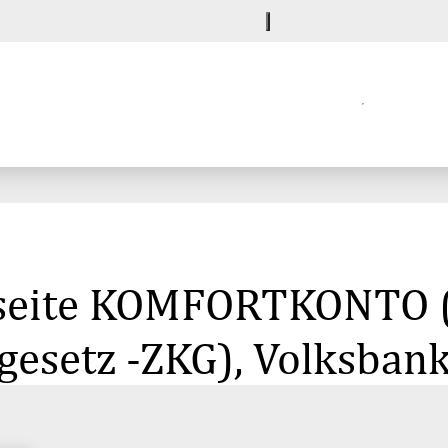
lseite KOMFORTKONTO (
esetz -ZKG), Volksban