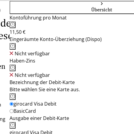
O
Übersicht
Kontoführung pro Monat
 dem
11,50 €
esetz
Eingeräumte Konto-Überziehung (Dispo)
Nicht verfügbar
Haben-Zins
en
Nicht verfügbar
Bezeichnung der Debit-Karte
Bitte wählen Sie eine Karte aus.
girocard Visa Debit
m
BasicCard
Ausgabe einer Debit-Karte
ung
girocard Visa Debit