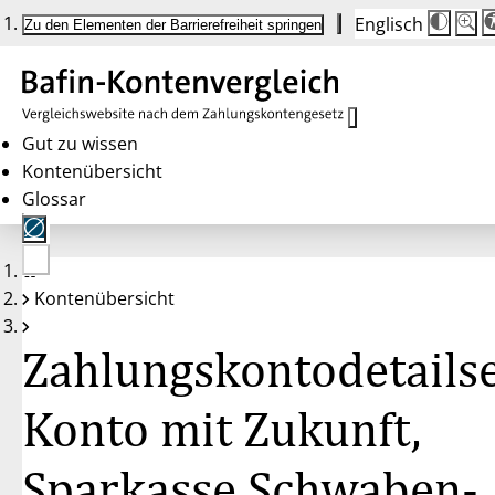
Englisch
Die
Schrif
Zu den Elementen der Barrierefreiheit springen
Schri
100 
wird
bei
Klick
des
Butto
in
Gut zu wissen
25 %
Kontenübersicht
Schrit
zwisc
Glossar
100 
und
200 
angep
Nach
Keine
200 
Kontenübersicht
Konten
wird
gewählt
die
Schri
Zahlungskontodetailse
wiede
auf
100 
zurüc
Konto mit Zukunft,
Sparkasse Schwaben-