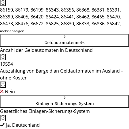
86150, 86179, 86199, 86343, 86356, 86368, 86381, 86391,
86399, 86405, 86420, 86424, 86441, 86462, 86465, 86470,
86473, 86476, 86672, 86825, 86830, 86833, 86836, 86842,
86850, 86865, 86874, 87700, 87719, 87724, 87727, 87730,
mehr anzeigen
87733, 87734, 87737, 87740, 87742, 87746, 87751, 87757,
Geldautomatennetz
87764, 87766, 87772, 87778, 87779, 88131, 88138, 88142,
Anzahl der Geldautomaten in Deutschland
88161, 88167, 88171, 88175, 88178, 89312, 89331, 89335,
89340, 89343, 89349, 89359, 89362
19594
Auszahlung von Bargeld an Geldautomaten im Ausland –
ohne Kosten
Nein
Einlagen-Sicherungs-System
Gesetzliches Einlagen-Sicherungs-System
Ja, Deutschland