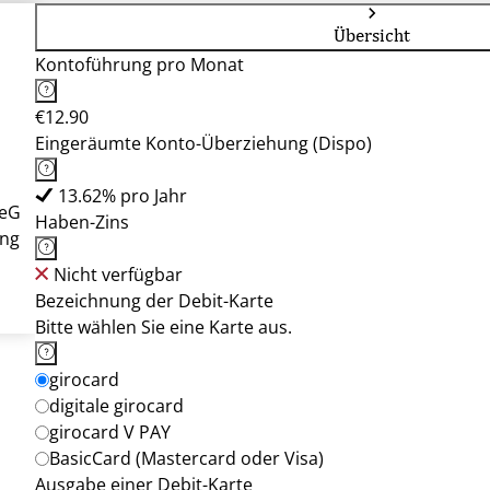
5
Übersicht
Kontoführung pro Monat
€12.90
Eingeräumte Konto-Überziehung (Dispo)
13.62% pro Jahr
 eG
Haben-Zins
ung
Nicht verfügbar
Bezeichnung der Debit-Karte
Bitte wählen Sie eine Karte aus.
girocard
digitale girocard
girocard V PAY
BasicCard (Mastercard oder Visa)
Ausgabe einer Debit-Karte