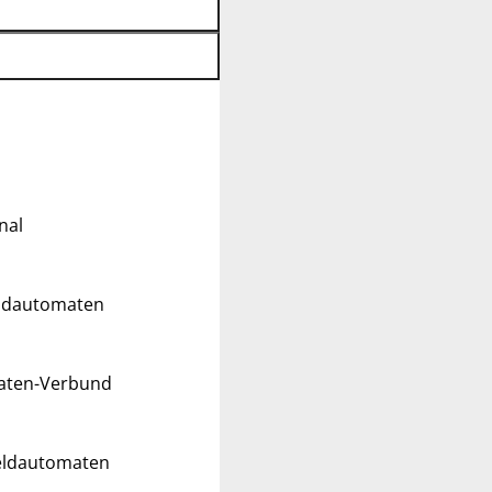
nal
eldautomaten
maten-Verbund
Geldautomaten