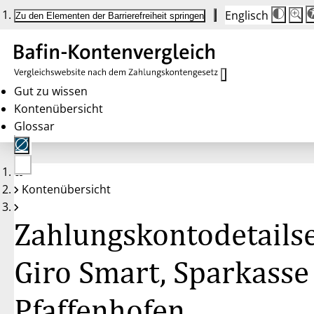
Englisch
Die
Schrif
Zu den Elementen der Barrierefreiheit springen
Schri
100 
wird
bei
Klick
des
Butto
in
Gut zu wissen
25 %
Kontenübersicht
Schrit
zwisc
Glossar
100 
und
200 
angep
Nach
Keine
200 
Kontenübersicht
Konten
wird
gewählt
die
Schri
Zahlungskontodetailse
wiede
auf
100 
zurüc
Giro Smart, Sparkasse
Pfaffenhofen