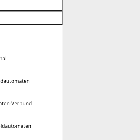
nal
eldautomaten
maten-Verbund
Geldautomaten