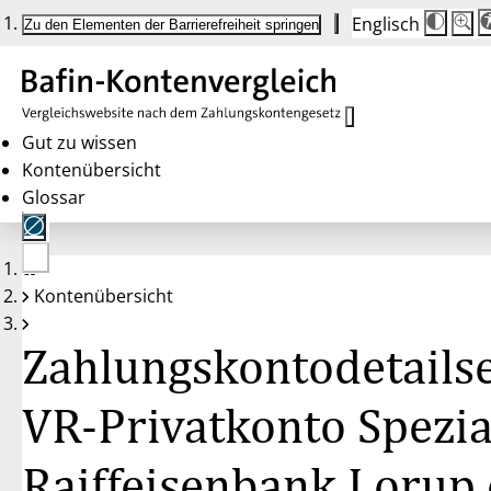
Englisch
Die
Schrif
Zu den Elementen der Barrierefreiheit springen
Schri
100 
wird
bei
Klick
des
Butto
in
Gut zu wissen
25 %
Kontenübersicht
Schrit
zwisc
Glossar
100 
und
200 
angep
Nach
Keine
200 
Kontenübersicht
Konten
wird
gewählt
die
Schri
Zahlungskontodetailse
wiede
auf
100 
zurüc
VR-Privatkonto Spezia
Raiffeisenbank Lorup