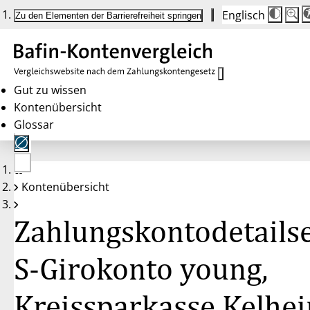
Englisch
Die
Schrif
Zu den Elementen der Barrierefreiheit springen
Schri
100 
wird
bei
Klick
des
Butto
in
Gut zu wissen
25 %
Kontenübersicht
Schrit
zwisc
Glossar
100 
und
200 
angep
Nach
Keine
200 
Kontenübersicht
Konten
wird
gewählt
die
Schri
Zahlungskontodetailse
wiede
auf
100 
zurüc
S-Girokonto young,
Kreissparkasse Kelhe