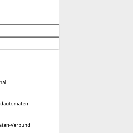
nal
eldautomaten
maten-Verbund