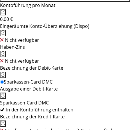
Kontoführung pro Monat
0,00 €
Eingeräumte Konto-Überziehung (Dispo)
Nicht verfügbar
Haben-Zins
Nicht verfügbar
Bezeichnung der Debit-Karte
Sparkassen-Card DMC
Ausgabe einer Debit-Karte
Sparkassen-Card DMC
In der Kontoführung enthalten
Bezeichnung der Kredit-Karte