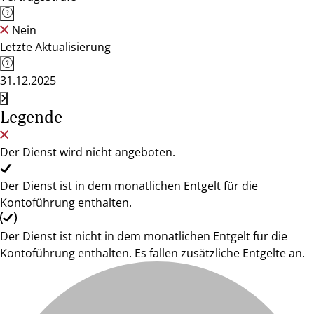
Nein
Letzte Aktualisierung
31.12.2025
Legende
Der Dienst wird nicht angeboten.
Der Dienst ist in dem monatlichen Entgelt für die
Kontoführung enthalten.
Der Dienst ist nicht in dem monatlichen Entgelt für die
Kontoführung enthalten. Es fallen zusätzliche Entgelte an.