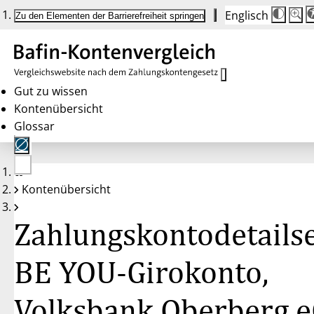
Englisch
Die
Schrif
Zu den Elementen der Barrierefreiheit springen
Schri
100 
wird
bei
Klick
des
Butto
in
Gut zu wissen
25 %
Kontenübersicht
Schrit
zwisc
Glossar
100 
und
200 
angep
Nach
Keine
200 
Kontenübersicht
Konten
wird
gewählt
die
Schri
Zahlungskontodetailse
wiede
auf
100 
zurüc
BE YOU-Girokonto,
Volksbank Oberberg 