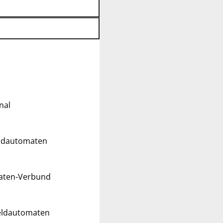
nal
eldautomaten
maten-Verbund
Geldautomaten