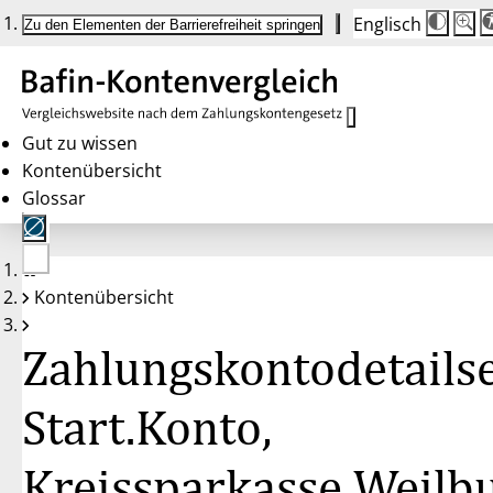
Englisch
Die
Schrif
Zu den Elementen der Barrierefreiheit springen
Schri
100 
wird
bei
Klick
des
Butto
in
Gut zu wissen
25 %
Kontenübersicht
Schrit
zwisc
Glossar
100 
und
200 
angep
Nach
Keine
200 
Kontenübersicht
Konten
wird
gewählt
die
Schri
Zahlungskontodetailse
wiede
auf
100 
zurüc
Start.Konto,
Kreissparkasse Weilb