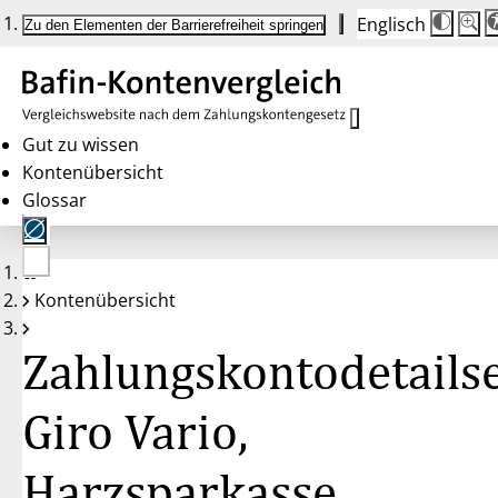
Englisch
Die
Schrif
Zu den Elementen der Barrierefreiheit springen
Schri
100%
wird
bei
Klick
des
Butto
in
Gut zu wissen
25%
Kontenübersicht
Schrit
zwisc
Glossar
100%
und
200%
angep
Nach
Keine
200%
Kontenübersicht
Konten
wird
gewählt
die
Schri
Zahlungskontodetailse
wiede
auf
100%
zurüc
Giro Vario,
Harzsparkasse