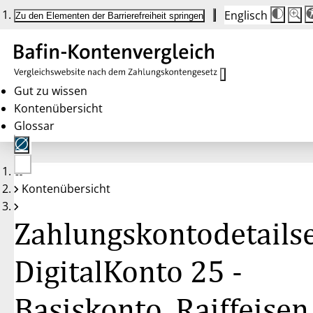
Englisch
Die
Schrif
Zu den Elementen der Barrierefreiheit springen
Schri
100 
wird
bei
Klick
des
Butto
in
Gut zu wissen
25 %
Kontenübersicht
Schrit
zwisc
Glossar
100 
und
200 
angep
Nach
Keine
200 
Kontenübersicht
Konten
wird
gewählt
die
Schri
Zahlungskontodetailse
wiede
auf
100 
zurüc
DigitalKonto 25 -
Basiskonto, Raiffeisen