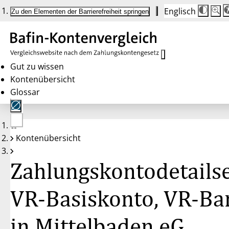
Englisch
Die
Schrif
Zu den Elementen der Barrierefreiheit springen
Schri
100 
wird
bei
Klick
des
Butto
in
Gut zu wissen
25 %
Kontenübersicht
Schrit
zwisc
Glossar
100 
und
200 
angep
Nach
Keine
200 
Kontenübersicht
Konten
wird
gewählt
die
Schri
Zahlungskontodetailse
wiede
auf
100 
zurüc
VR-Basiskonto, VR-Ba
in Mittelbaden eG