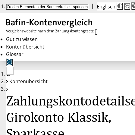
Englisch
Die
Schrif
Zu den Elementen der Barrierefreiheit springen
Schri
100 
wird
bei
Klick
des
Butto
in
Gut zu wissen
25 %
Kontenübersicht
Schrit
zwisc
Glossar
100 
und
200 
angep
Nach
Keine
200 
Kontenübersicht
Konten
wird
gewählt
die
Schri
Zahlungskontodetailse
wiede
auf
100 
zurüc
Girokonto Klassik,
Sparkasse