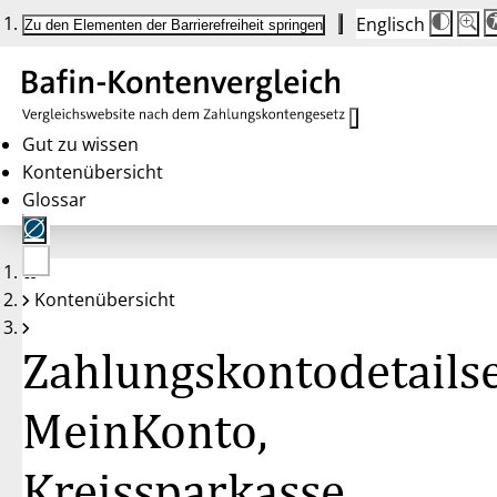
Englisch
Die
Schrif
Zu den Elementen der Barrierefreiheit springen
Schri
100 
wird
bei
Klick
des
Butto
in
Gut zu wissen
25 %
Kontenübersicht
Schrit
zwisc
Glossar
100 
und
200 
angep
Nach
Keine
200 
Kontenübersicht
Konten
wird
gewählt
die
Schri
Zahlungskontodetailse
wiede
auf
100 
zurüc
MeinKonto,
Kreissparkasse