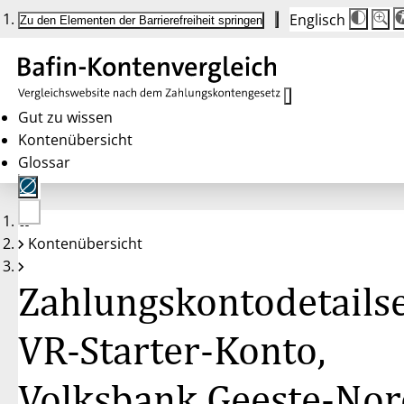
Englisch
Die
Schrif
Zu den Elementen der Barrierefreiheit springen
Schri
100 
wird
bei
Klick
des
Butto
in
Gut zu wissen
25 %
Kontenübersicht
Schrit
zwisc
Glossar
100 
und
200 
angep
Nach
Keine
200 
Kontenübersicht
Konten
wird
gewählt
die
Schri
Zahlungskontodetailse
wiede
auf
100 
zurüc
VR-Starter-Konto,
Volksbank Geeste-Nor