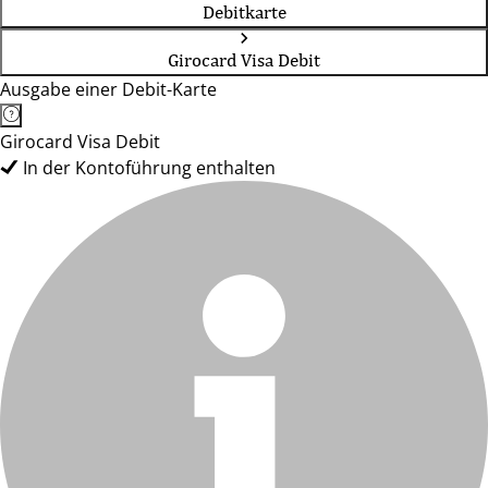
Debitkarte
Girocard Visa Debit
Ausgabe einer Debit-Karte
Girocard Visa Debit
In der Kontoführung enthalten