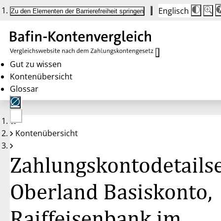
Englisch
Die
Schrif
Zu den Elementen der Barrierefreiheit springen
Schri
100 
wird
bei
Klick
des
Butto
in
Gut zu wissen
25 %
Kontenübersicht
Schrit
zwisc
Glossar
100 
und
200 
angep
Nach
Keine
200 
Kontenübersicht
Konten
wird
gewählt
die
Schri
Zahlungskontodetailse
wiede
auf
100 
zurüc
Oberland Basiskonto,
Raiffeisenbank im