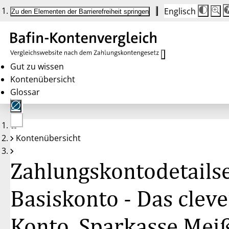
Englisch
Die
Schrif
Zu den Elementen der Barrierefreiheit springen
Schri
100 
wird
bei
Klick
des
Butto
in
Gut zu wissen
25 %
Kontenübersicht
Schrit
zwisc
Glossar
100 
und
200 
angep
Nach
Keine
200 
Kontenübersicht
Konten
wird
gewählt
die
Schri
Zahlungskontodetailse
wiede
auf
100 
zurüc
Basiskonto - Das cleve
Konto, Sparkasse Mei