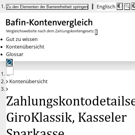
Englisch
Die
Schrif
Zu den Elementen der Barrierefreiheit springen
Schri
100 
wird
bei
Klick
des
Butto
in
Gut zu wissen
25 %
Kontenübersicht
Schrit
zwisc
Glossar
100 
und
200 
angep
Nach
Keine
200 
Kontenübersicht
Konten
wird
gewählt
die
Schri
Zahlungskontodetailse
wiede
auf
100 
zurüc
GiroKlassik, Kasseler
Sparkasse