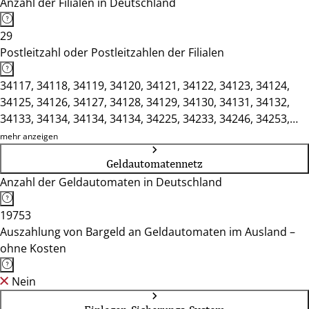
Anzahl der Filialen in Deutschland
29
Postleitzahl oder Postleitzahlen der Filialen
34117, 34118, 34119, 34120, 34121, 34122, 34123, 34124,
34125, 34126, 34127, 34128, 34129, 34130, 34131, 34132,
34133, 34134, 34134, 34134, 34225, 34233, 34246, 34253,
34260, 34266, 34270, 34277, 34289, 34292, 34298, 34308,
mehr anzeigen
34311, 34314, 34317, 34320, 34329, 34359, 34369, 34379,
Geldautomatennetz
34385, 34388, 34396, 34399, 34466, 34479
Anzahl der Geldautomaten in Deutschland
19753
Auszahlung von Bargeld an Geldautomaten im Ausland –
ohne Kosten
Nein