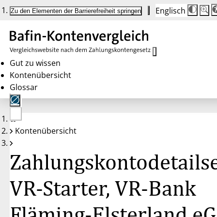
Englisch
Die
Schrif
Zu den Elementen der Barrierefreiheit springen
Schri
100 
wird
bei
Klick
des
Butto
in
Gut zu wissen
25 %
Kontenübersicht
Schrit
zwisc
Glossar
100 
und
200 
angep
Nach
Keine
200 
Kontenübersicht
Konten
wird
gewählt
die
Schri
Zahlungskontodetailse
wiede
auf
100 
zurüc
VR-Starter, VR-Bank
Fläming-Elsterland eG