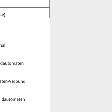
te)
nal
eldautomaten
maten-Verbund
Geldautomaten