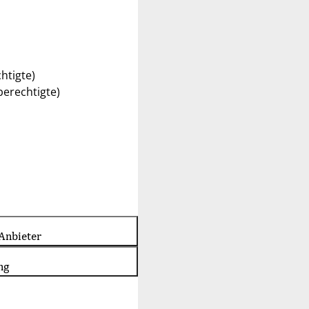
htigte)
erechtigte)
Anbieter
ng