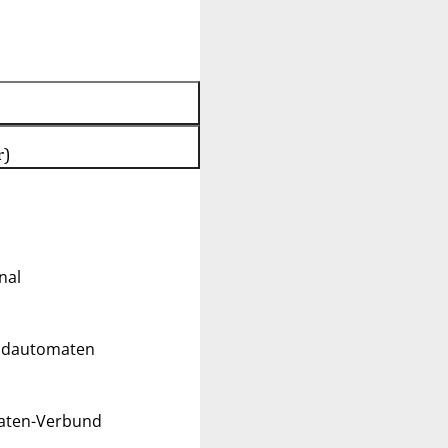
r)
nal
eldautomaten
maten-Verbund