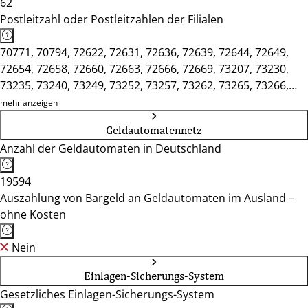
62
Postleitzahl oder Postleitzahlen der Filialen
70771, 70794, 72622, 72631, 72636, 72639, 72644, 72649,
72654, 72658, 72660, 72663, 72666, 72669, 73207, 73230,
73235, 73240, 73249, 73252, 73257, 73262, 73265, 73266,
73268, 73269, 73274, 73277, 73666, 73728, 73730, 73732,
mehr anzeigen
73733, 73734, 73760, 73765, 73770, 73773, 73776, 73779
Geldautomatennetz
Anzahl der Geldautomaten in Deutschland
19594
Auszahlung von Bargeld an Geldautomaten im Ausland –
ohne Kosten
Nein
Einlagen-Sicherungs-System
Gesetzliches Einlagen-Sicherungs-System