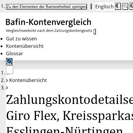
Englisch
Die
Schrif
Zu den Elementen der Barrierefreiheit springen
Schri
100 
wird
bei
Klick
des
Butto
in
Gut zu wissen
25 %
Kontenübersicht
Schrit
zwisc
Glossar
100 
und
200 
angep
Nach
Keine
200 
Kontenübersicht
Konten
wird
gewählt
die
Schri
Zahlungskontodetailse
wiede
auf
100 
zurüc
Giro Flex, Kreissparka
Esslingen-Nürtingen