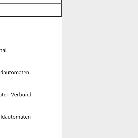
nal
eldautomaten
maten-Verbund
Geldautomaten