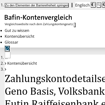
Englisch
Die
Schrif
Zu den Elementen der Barrierefreiheit springen
Schri
100 
wird
bei
Klick
des
Butto
in
Gut zu wissen
25 %
Kontenübersicht
Schrit
zwisc
Glossar
100 
und
200 
angep
Nach
Keine
200 
Kontenübersicht
Konten
wird
gewählt
die
Schri
Zahlungskontodetailse
wiede
auf
100 
zurüc
Geno Basis, Volksbank
Eutin Raiffeisenbank 