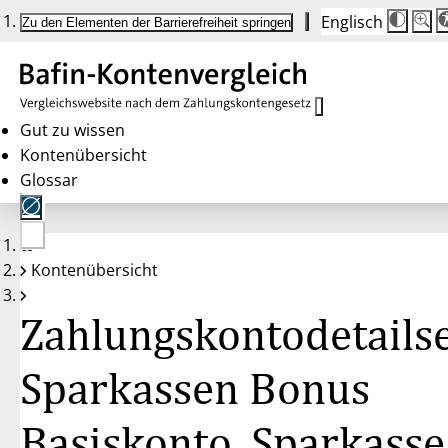
Englisch
Die
Schrif
Zu den Elementen der Barrierefreiheit springen
Schri
100%
wird
bei
Klick
des
Butto
in
Gut zu wissen
25%
Kontenübersicht
Schrit
zwisc
Glossar
100%
und
200%
angep
Nach
Keine
200%
Kontenübersicht
Konten
wird
gewählt
die
Schri
Zahlungskontodetailse
wiede
auf
100%
zurüc
Sparkassen Bonus
Basiskonto, Sparkasse