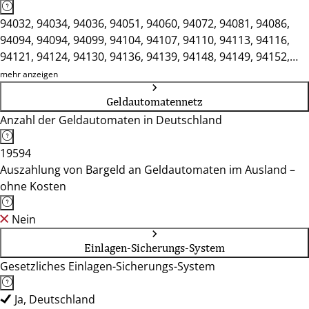
94032, 94034, 94036, 94051, 94060, 94072, 94081, 94086,
94094, 94094, 94099, 94104, 94107, 94110, 94113, 94116,
94121, 94124, 94130, 94136, 94139, 94148, 94149, 94152,
94161, 94474, 94496, 94501, 94535, 94538, 94544, 94575
mehr anzeigen
Geldautomatennetz
Anzahl der Geldautomaten in Deutschland
19594
Auszahlung von Bargeld an Geldautomaten im Ausland –
ohne Kosten
Nein
Einlagen-Sicherungs-System
Gesetzliches Einlagen-Sicherungs-System
Ja, Deutschland