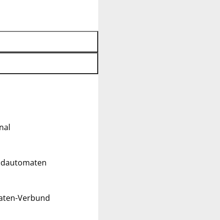
nal
eldautomaten
maten-Verbund