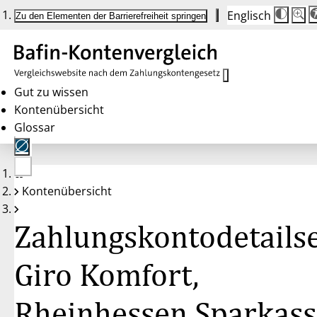
Englisch
Die
Schrif
Zu den Elementen der Barrierefreiheit springen
Schri
100 
wird
bei
Klick
des
Butto
in
Gut zu wissen
25 %
Kontenübersicht
Schrit
zwisc
Glossar
100 
und
200 
angep
Nach
Keine
200 
Kontenübersicht
Konten
wird
gewählt
die
Schri
Zahlungskontodetailse
wiede
auf
100 
zurüc
Giro Komfort,
Rheinhessen Sparkass