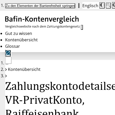
Englisch
Die
Schrif
Zu den Elementen der Barrierefreiheit springen
Schri
100 
wird
bei
Klick
des
Butto
in
Gut zu wissen
25 %
Kontenübersicht
Schrit
zwisc
Glossar
100 
und
200 
angep
Nach
Keine
200 
Kontenübersicht
Konten
wird
gewählt
die
Schri
Zahlungskontodetailse
wiede
auf
100 
zurüc
VR-PrivatKonto,
Raiffeisenbank