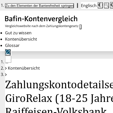
Englisch
Die
Schrif
Zu den Elementen der Barrierefreiheit springen
Schri
100 
wird
bei
Klick
des
Butto
in
Gut zu wissen
25 %
Kontenübersicht
Schrit
zwisc
Glossar
100 
und
200 
angep
Nach
Keine
200 
Kontenübersicht
Konten
wird
gewählt
die
Schri
Zahlungskontodetailse
wiede
auf
100 
zurüc
GiroRelax (18-25 Jahre
Raiffeisen-Volksbank