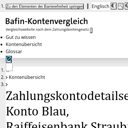
Englisch
Die
Schrif
Zu den Elementen der Barrierefreiheit springen
Schri
100 
wird
bei
Klick
des
Butto
in
Gut zu wissen
25 %
Kontenübersicht
Schrit
zwisc
Glossar
100 
und
200 
angep
Nach
Keine
200 
Kontenübersicht
Konten
wird
gewählt
die
Schri
Zahlungskontodetailse
wiede
auf
100 
zurüc
Konto Blau,
Raiffeisenbank Straub