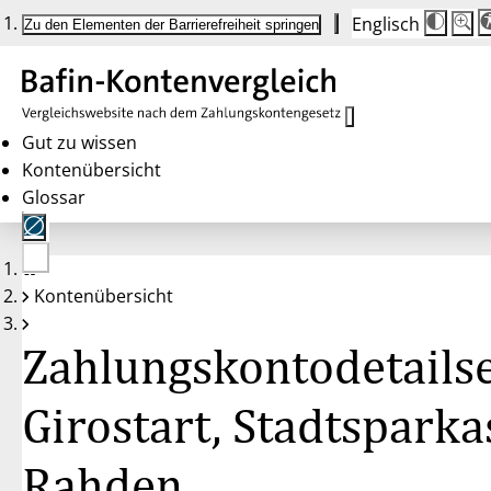
Englisch
Die
Schrif
Zu den Elementen der Barrierefreiheit springen
Schri
100 
wird
bei
Klick
des
Butto
in
Gut zu wissen
25 %
Kontenübersicht
Schrit
zwisc
Glossar
100 
und
200 
angep
Nach
Keine
200 
Kontenübersicht
Konten
wird
gewählt
die
Schri
Zahlungskontodetailse
wiede
auf
100 
zurüc
Girostart, Stadtsparka
Rahden