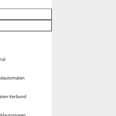
nal
eldautomaten
maten-Verbund
Geldautomaten