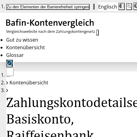
Englisch
Die
Schrif
Zu den Elementen der Barrierefreiheit springen
Schri
100 
wird
bei
Klick
des
Butto
in
Gut zu wissen
25 %
Kontenübersicht
Schrit
zwisc
Glossar
100 
und
200 
angep
Nach
Keine
200 
Kontenübersicht
Konten
wird
gewählt
die
Schri
Zahlungskontodetailse
wiede
auf
100 
zurüc
Basiskonto,
Raiffeisenbank