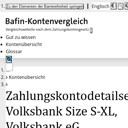
Englisch
Die
Schrif
Zu den Elementen der Barrierefreiheit springen
Schri
100 
wird
bei
Klick
des
Butto
in
Gut zu wissen
25 %
Kontenübersicht
Schrit
zwisc
Glossar
100 
und
200 
angep
Nach
Keine
200 
Kontenübersicht
Konten
wird
gewählt
die
Schri
Zahlungskontodetailse
wiede
auf
100 
zurüc
Volksbank Size S-XL,
Volksbank eG