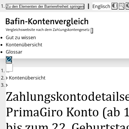
Englisch
Die
Schrif
Zu den Elementen der Barrierefreiheit springen
Schri
100 
wird
bei
Klick
des
Butto
in
Gut zu wissen
25 %
Kontenübersicht
Schrit
zwisc
Glossar
100 
und
200 
angep
Nach
Keine
200 
Kontenübersicht
Konten
wird
gewählt
die
Schri
Zahlungskontodetailse
wiede
auf
100 
zurüc
PrimaGiro Konto (ab 1
bis zum 22. Geburtstag