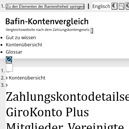
Englisch
Die
Schrif
Zu den Elementen der Barrierefreiheit springen
Schri
100 
wird
bei
Klick
des
Butto
in
Gut zu wissen
25 %
Kontenübersicht
Schrit
zwisc
Glossar
100 
und
200 
angep
Nach
Keine
200 
Kontenübersicht
Konten
wird
gewählt
die
Schri
Zahlungskontodetailse
wiede
auf
100 
zurüc
GiroKonto Plus
Mitglieder, Vereinigte