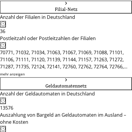
Filial-Netz
Anzahl der Filialen in Deutschland
36
Postleitzahl oder Postleitzahlen der Filialen
70771, 71032, 71034, 71063, 71067, 71069, 71088, 71101,
71106, 71111, 71120, 71139, 71144, 71157, 71263, 71272,
71287, 71735, 72124, 72141, 72760, 72762, 72764, 72766,
72768, 72770, 72793, 72800, 72805, 72810, 72827, 72829,
mehr anzeigen
75365, 75378, 75382
Geldautomatennetz
Anzahl der Geldautomaten in Deutschland
13576
Auszahlung von Bargeld an Geldautomaten im Ausland –
ohne Kosten