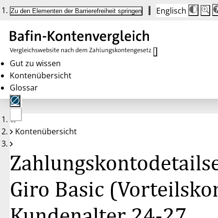
Englisch
Die
Schrif
Zu den Elementen der Barrierefreiheit springen
Schri
100 
wird
bei
Klick
des
Butto
in
Gut zu wissen
25 %
Kontenübersicht
Schrit
zwisc
Glossar
100 
und
200 
angep
Nach
Keine
200 
Kontenübersicht
Konten
wird
gewählt
die
Schri
Zahlungskontodetailse
wiede
auf
100 
zurüc
Giro Basic (Vorteilsko
Kundenalter 24-27