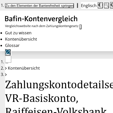
Englisch
Die
Schrif
Zu den Elementen der Barrierefreiheit springen
Schri
100 
wird
bei
Klick
des
Butto
in
Gut zu wissen
25 %
Kontenübersicht
Schrit
zwisc
Glossar
100 
und
200 
angep
Nach
Keine
200 
Kontenübersicht
Konten
wird
gewählt
die
Schri
Zahlungskontodetailse
wiede
auf
100 
zurüc
VR-Basiskonto,
Raiffeisen-Volksbank