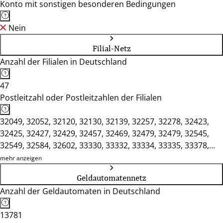
Konto mit sonstigen besonderen Bedingungen
Nein
Filial-Netz
Anzahl der Filialen in Deutschland
47
Postleitzahl oder Postleitzahlen der Filialen
32049, 32052, 32120, 32130, 32139, 32257, 32278, 32423,
32425, 32427, 32429, 32457, 32469, 32479, 32479, 32545,
32549, 32584, 32602, 33330, 33332, 33334, 33335, 33378,
33397, 33415, 33442, 33449, 33602, 33611, 33613, 33619,
mehr anzeigen
33647, 33659, 33719, 33729, 33739, 33758, 33775, 33803,
Geldautomatennetz
49328
Anzahl der Geldautomaten in Deutschland
13781