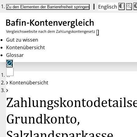
Englisch
Die
Schrif
Zu den Elementen der Barrierefreiheit springen
Schri
100 
wird
bei
Klick
des
Butto
in
Gut zu wissen
25 %
Kontenübersicht
Schrit
zwisc
Glossar
100 
und
200 
angep
Nach
Keine
200 
Kontenübersicht
Konten
wird
gewählt
die
Schri
Zahlungskontodetailse
wiede
auf
100 
zurüc
Grundkonto,
Salzlandsparkasse